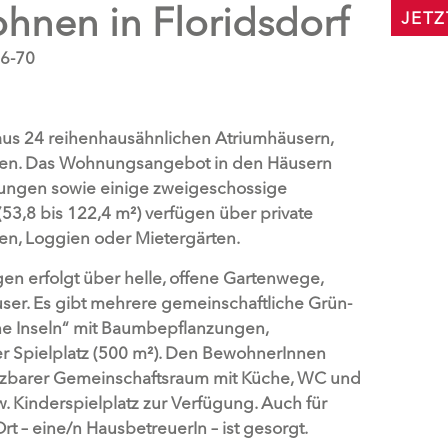
hnen in Floridsdorf
JET
66-70
us 24 reihenhausähnlichen Atriumhäusern,
ßen. Das Wohnungsangebot in den Häusern
ungen sowie einige zweigeschossige
3,8 bis 122,4 m²) verfügen über private
en, Loggien oder Mietergärten.
n erfolgt über helle, offene Gartenwege,
er. Es gibt mehrere gemeinschaftliche Grün-
üne Inseln“ mit Baumbepflanzungen,
r Spielplatz (500 m²). Den BewohnerInnen
utzbarer Gemeinschaftsraum mit Küche, WC und
 Kinderspielplatz zur Verfügung. Auch für
t – eine/n HausbetreuerIn – ist gesorgt.