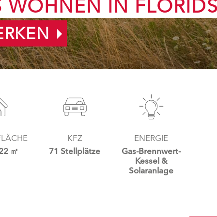
S WOHNEN IN FLORID
ERKEN
LÄCHE
KFZ
ENERGIE
122 ㎡
71 Stellplätze
Gas-Brennwert-
Kessel &
Solaranlage