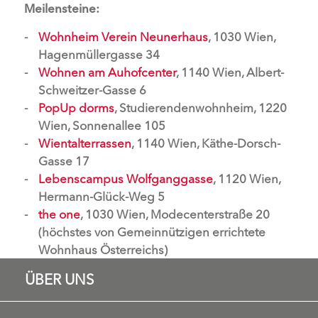
Meilensteine:
Wohnheim Verein Neunerhaus
, 1030 Wien,
Hagenmüllergasse 34
Wohnen am Auhofcenter
, 1140 Wien, Albert-
Schweitzer-Gasse 6
PopUp dorms
, Studierendenwohnheim, 1220
Wien, Sonnenallee 105
Wientalterrassen
, 1140 Wien, Käthe-Dorsch-
Gasse 17
Lebenscampus Wolfganggasse
, 1120 Wien,
Hermann-Glück-Weg 5
the one
, 1030 Wien, Modecenterstraße 20
(höchstes von Gemeinnützigen errichtete
Wohnhaus Österreichs)
ÜBER UNS