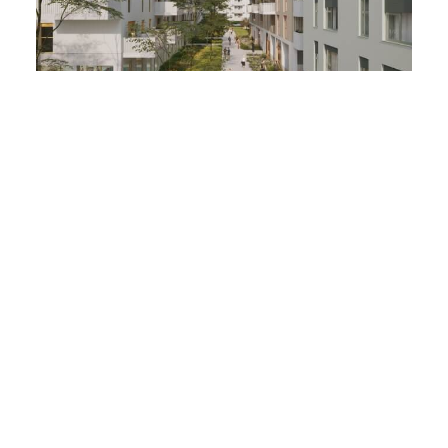
Visualisierung: k18 cgi GmbH
Die Bedeutung der Vielfalt und
zukunftsorientierte Entwicklungen
Die architektonische Vielfalt und funktionale
Durchmischung gewährleisten eine inklusive
Wohnatmosphäre, die unterschiedliche
Lebensstile und Bedürfnisse aller
Bewohner*innen berücksichtigt. MONA’S
LIESING hat sich zum Ziel gesetzt, nicht nur ein