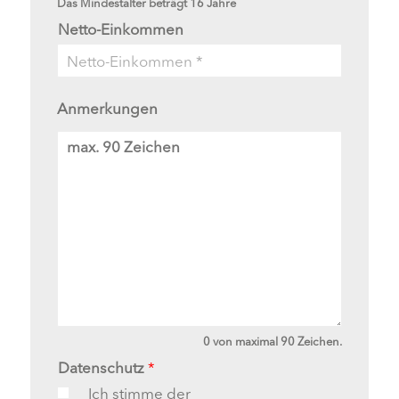
Das Mindestalter beträgt 16 Jahre
Netto-Einkommen
Anmerkungen
A
n
m
e
r
k
u
n
g
e
n
0 von maximal 90 Zeichen.
Datenschutz
*
Ich stimme der