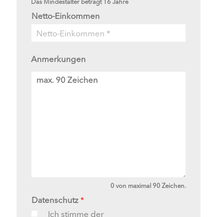
Das Mindestalter beträgt 16 Jahre
Netto-Einkommen
Anmerkungen
A
n
m
e
r
k
u
n
g
e
n
0 von maximal 90 Zeichen.
Datenschutz
*
Ich stimme der