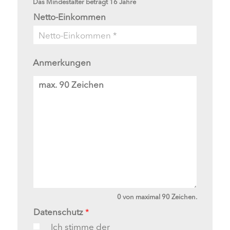
Das Mindestalter beträgt 16 Jahre
Netto-Einkommen
Anmerkungen
A
n
m
e
r
k
u
n
g
e
n
0 von maximal 90 Zeichen.
Datenschutz
*
Ich stimme der