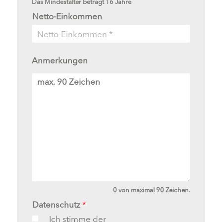
Das Mindestalter beträgt 16 Jahre
Netto-Einkommen
Anmerkungen
A
n
m
e
r
k
u
n
g
e
n
0 von maximal 90 Zeichen.
Datenschutz
*
Ich stimme der