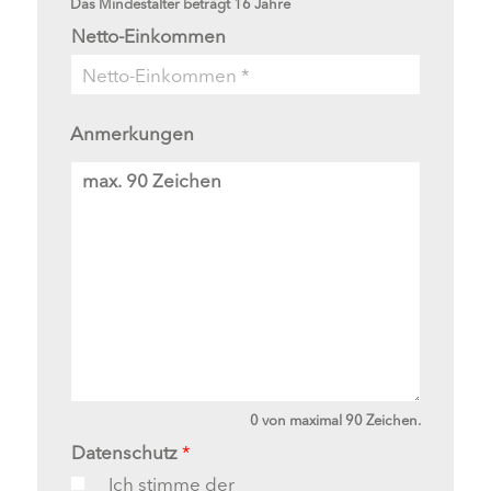
Das Mindestalter beträgt 16 Jahre
Netto-Einkommen
Anmerkungen
A
n
m
e
r
k
u
n
g
e
n
0 von maximal 90 Zeichen.
Datenschutz
*
Ich stimme der