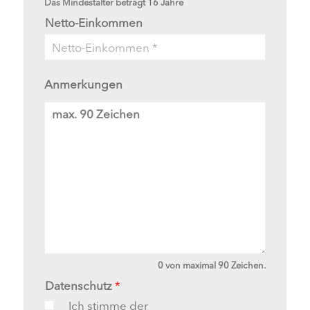
Das Mindestalter beträgt 16 Jahre
Netto-Einkommen
Anmerkungen
A
n
m
e
r
k
u
n
g
e
n
0 von maximal 90 Zeichen.
Datenschutz
*
Ich stimme der