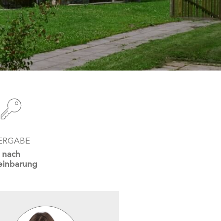
ERGABE
nach
einbarung