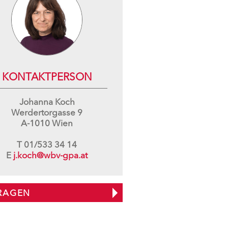
KONTAKTPERSON
Johanna Koch
Werdertorgasse 9
A-1010 Wien
T
01/533 34 14
E
j.koch@wbv-gpa.at
RAGEN