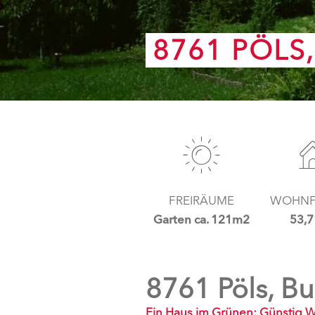
8761 PÖLS
FREIRÄUME
WOHNF
Garten ca. 121m2
53,
8761 Pöls, B
Ein Haus im Grünen: Günstig W