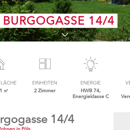
, BURGOGASSE 14/4
LÄCHE
EINHEITEN
ENERGIE
V
71 ㎡
2 Zimmer
HWB 74,
Energieklasse C
Ver
urgogasse 14/4
ohnen in Pöls