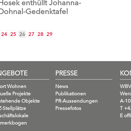
Hosek enthüllt Johanna-
Dohnal-Gedenktafel
24
25
26
27
28
29
NGEBOTE
PRESSE
KO
fort Wohnen
News
WBV
uelle Projekte
Publikationen
Werd
stehende Objekte
PR-Aussendungen
A-10
-Stellplätze
Pressefotos
T
+43
chäftslokale
E
off
rmerkbogen