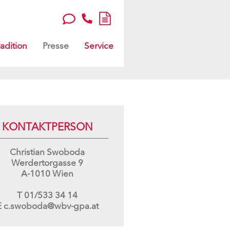
adition
Presse
Service
KONTAKTPERSON
Christian Swoboda
Werdertorgasse 9
A-1010 Wien
T
01/533 34 14
E
c.swoboda@wbv-gpa.at