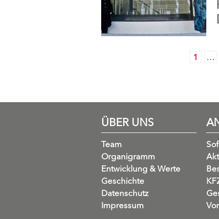
1
…
ÜBER UNS
A
Team
So
Organigramm
Akt
Entwicklung & Werte
Be
Geschichte
KFZ
Datenschutz
Ges
Impressum
Vo