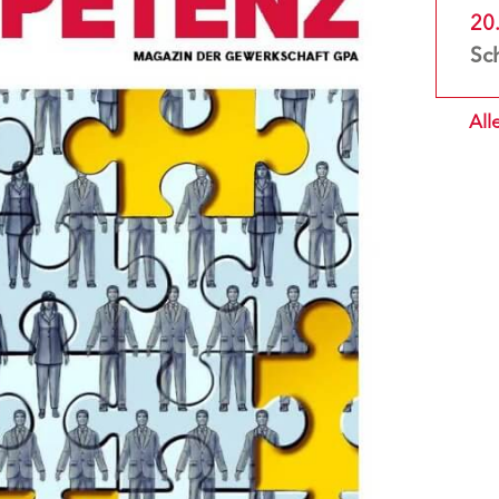
20
All