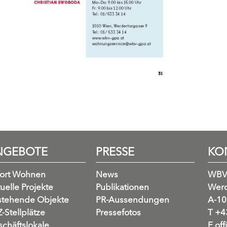
NGEBOTE
PRESSE
KO
fort Wohnen
News
WBV
uelle Projekte
Publikationen
Werd
stehende Objekte
PR-Aussendungen
A-10
-Stellplätze
Pressefotos
T
+43
chäftslokale
E
off