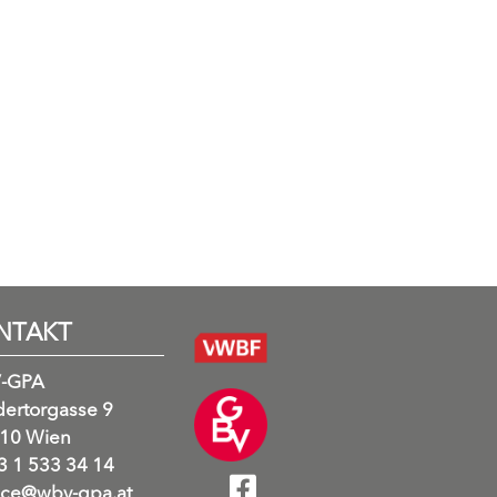
NTAKT
-GPA
ertorgasse 9
10 Wien
 1 533 34 14
ice@wbv-gpa.at