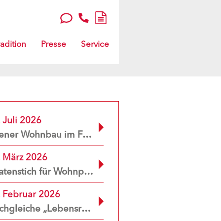
adition
Presse
Service
 Juli 2026
Wiener Wohnbau im Fokus der Deutschen Welle – Sophie 7 mittendrin
. März 2026
Spatenstich für Wohnprojekt ILDEFONSO in Wien-Favoriten
. Februar 2026
Dachgleiche „Lebensraum Muthgasse 50“ erreicht