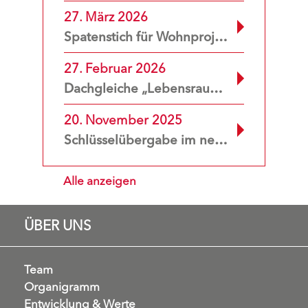
27. März 2026
Spatenstich für Wohnprojekt ILDEFONSO in Wien-Favoriten
27. Februar 2026
Dachgleiche „Lebensraum Muthgasse 50“ erreicht
20. November 2025
Schlüsselübergabe im neuen Stadtquartier „Sophie 7“
Alle anzeigen
ÜBER UNS
Team
Organigramm
Entwicklung & Werte